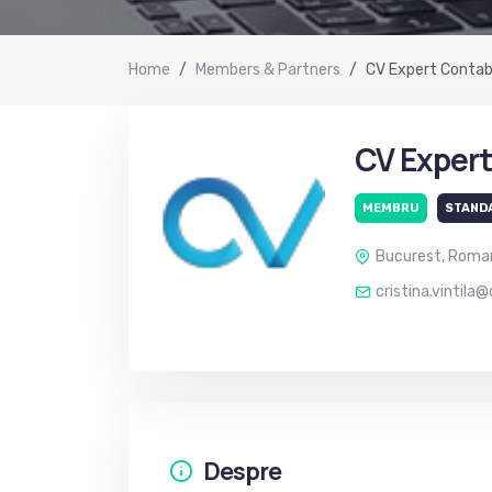
Home
Members & Partners
CV Expert Contab
CV Expert
MEMBRU
STAND
Bucurest, Roma
cristina.vintila
Despre