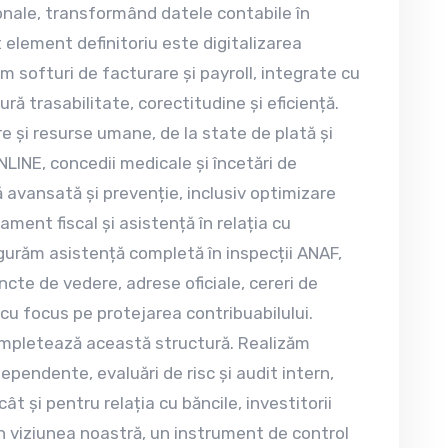
ționale, transformând datele contabile în
t element definitoriu este digitalizarea
m softuri de facturare și payroll, integrate cu
gură trasabilitate, corectitudine și eficiență.
 și resurse umane, de la state de plată și
LINE, concedii medicale și încetări de
 avansată și prevenție, inclusiv optimizare
atament fiscal și asistență în relația cu
sigurăm asistență completă în inspecții ANAF,
cte de vedere, adrese oficiale, cereri de
 cu focus pe protejarea contribuabilului.
ompletează această structură. Realizăm
dependente, evaluări de risc și audit intern,
și pentru relația cu băncile, investitorii
în viziunea noastră, un instrument de control