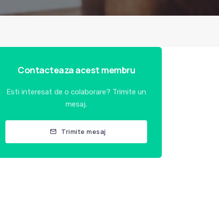
Contacteaza acest membru
Esti interesat de o colaborare? Trimite un
mesaj.
Trimite mesaj