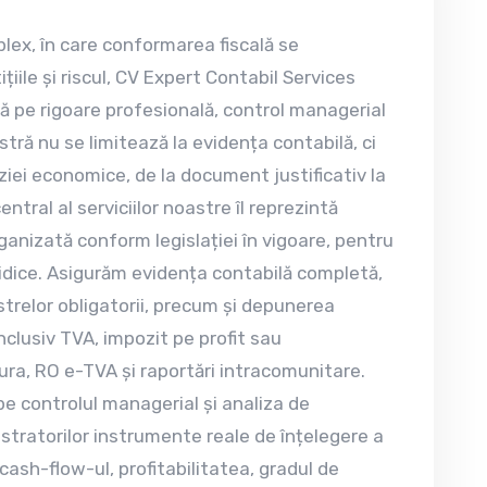
ex, în care conformarea fiscală se
țiile și riscul, CV Expert Contabil Services
ă pe rigoare profesională, control managerial
stră nu se limitează la evidența contabilă, ci
iziei economice, de la document justificativ la
entral al serviciilor noastre îl reprezintă
rganizată conform legislației în vigoare, pentru
ridice. Asigurăm evidența contabilă completă,
istrelor obligatorii, precum și depunerea
inclusiv TVA, impozit pe profit sau
ura, RO e-TVA și raportări intracomunitare.
e controlul managerial și analiza de
tratorilor instrumente reale de înțelegere a
ash-flow-ul, profitabilitatea, gradul de