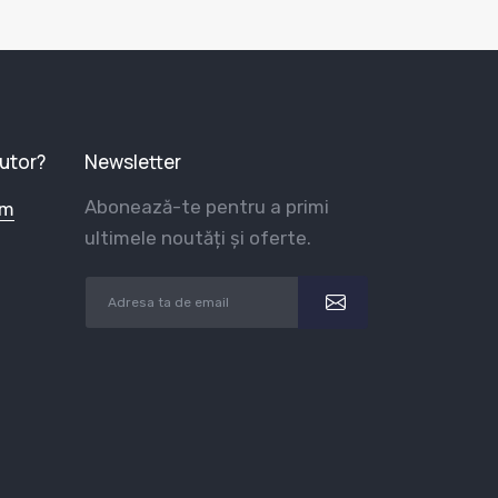
jutor?
Newsletter
Abonează-te pentru a primi
om
ultimele noutăți și oferte.