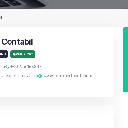
il
 Contabil
ARD
VERIFICAT
nia
+40 726 183847
@cv-expertcontabil.ro
www.cv-expertcontabil.ro