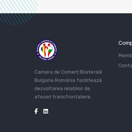
Comp
Membr
Cont
Camera de Comerț Bilaterală
Bulgaria România facilitează
dezvoltarea relațiilor de
afaceri transfrontaliere.