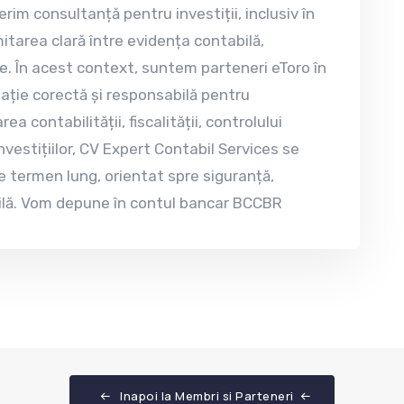
erim consultanță pentru investiții, inclusiv în
mitarea clară între evidența contabilă,
te. În acest context, suntem parteneri eToro în
ație corectă și responsabilă pentru
ea contabilității, fiscalității, controlului
nvestițiilor, CV Expert Contabil Services se
e termen lung, orientat spre siguranță,
ilă. Vom depune în contul bancar BCCBR
Inapoi la Membri si Parteneri