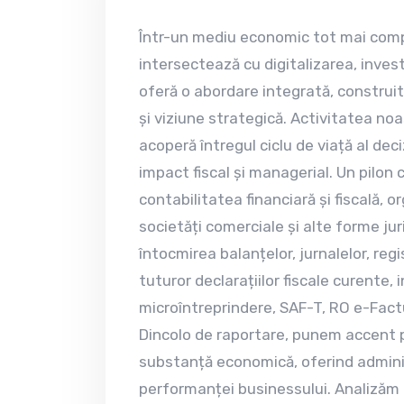
Într-un mediu economic tot mai compl
intersectează cu digitalizarea, investi
oferă o abordare integrată, construit
și viziune strategică. Activitatea noa
acoperă întregul ciclu de viață al dec
impact fiscal și managerial. Un pilon c
contabilitatea financiară și fiscală, o
societăți comerciale și alte forme ju
întocmirea balanțelor, jurnalelor, reg
tuturor declarațiilor fiscale curente, 
microîntreprindere, SAF-T, RO e-Fact
Dincolo de raportare, punem accent p
substanță economică, oferind adminis
performanței businessului. Analizăm c