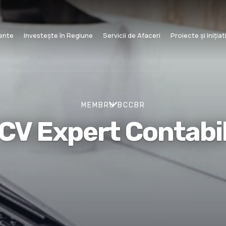
mente
Investește în Regiune
Servicii de Afaceri
Proiecte și Inițiat
MEMBRU BCCBR
CV Expert Contabi