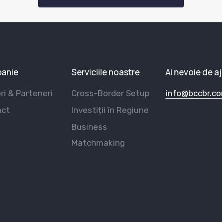
anie
Serviciile noastre
Ai nevoie de a
i & Parteneri
Cross-Border Setup
info@bccbr.c
act
Investiții în Regiune
Business
Matchmaking