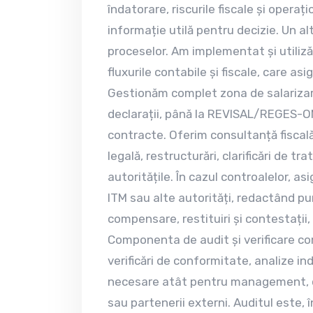
îndatorare, riscurile fiscale și opera
informație utilă pentru decizie. Un al
proceselor. Am implementat și utiliză
fluxurile contabile și fiscale, care asi
Gestionăm complet zona de salarizare
declarații, până la REVISAL/REGES-ON
contracte. Oferim consultanță fiscală
legală, restructurări, clarificări de tr
autoritățile. În cazul controalelor, a
ITM sau alte autorități, redactând pun
compensare, restituiri și contestații,
Componenta de audit și verificare c
verificări de conformitate, analize in
necesare atât pentru management, cât 
sau partenerii externi. Auditul este, 