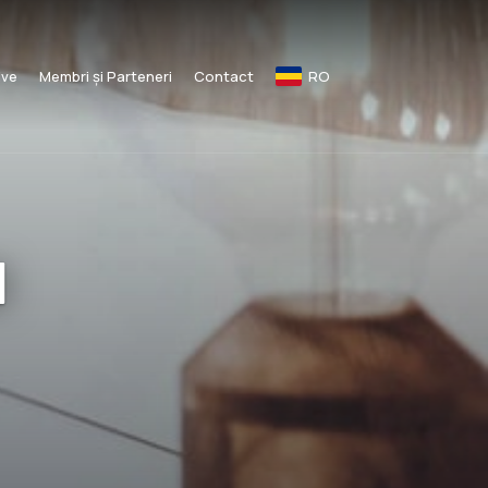
ive
Membri și Parteneri
Contact
RO
l