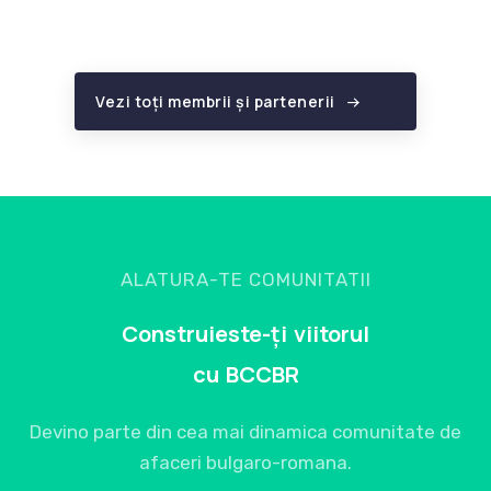
Vezi toți membrii și partenerii
ALATURA-TE COMUNITATII
Construieste-ți viitorul
cu BCCBR
Devino parte din cea mai dinamica comunitate de
afaceri bulgaro-romana.