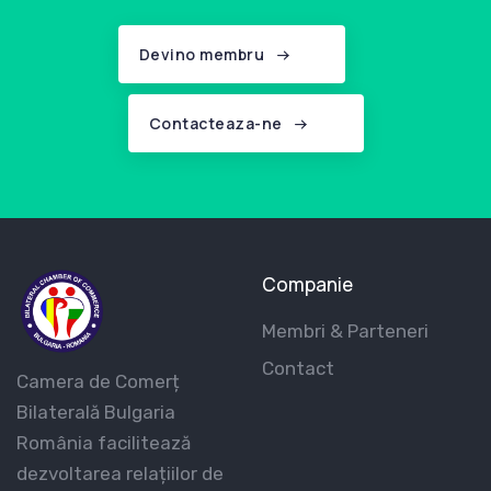
Devino membru
Contacteaza-ne
Companie
Membri & Parteneri
Contact
Camera de Comerț
Bilaterală Bulgaria
România facilitează
dezvoltarea relațiilor de