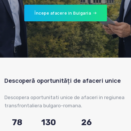
Începe afacere in Bulgaria
Descoperă oportunități de afaceri unice
Descopera oportunitati unice de afaceri in regiunea
transfrontaliera bulgaro-romana.
78
130
26