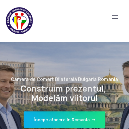
Camera de Comerț Bilaterală Bulgaria Romania
C
o
n
s
t
r
u
i
m
p
r
e
z
e
n
t
u
l
,
M
o
d
e
l
ă
m
v
i
i
t
o
r
u
l
Începe afacere in Romania