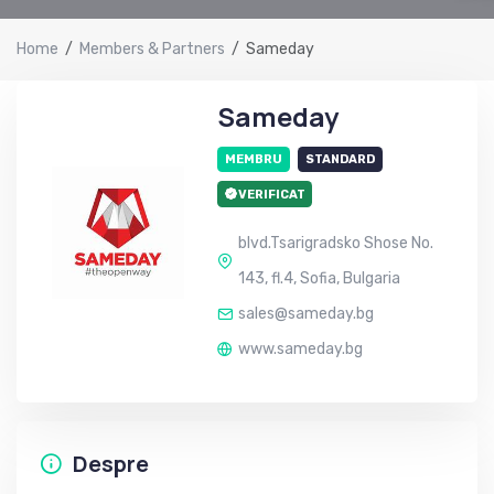
Home
Members & Partners
Sameday
Sameday
MEMBRU
STANDARD
VERIFICAT
blvd.Tsarigradsko Shose No.
143, fl.4, Sofia, Bulgaria
sales@sameday.bg
www.sameday.bg
Despre