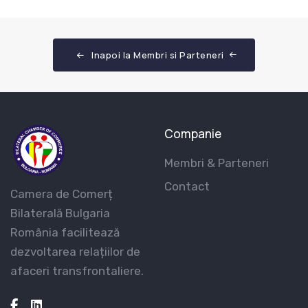
Inapoi la Membri si Parteneri
Companie
Membri & Parteneri
Contact
Camera de Comerț
Bilaterală Bulgaria
România facilitează
dezvoltarea relațiilor de
afaceri transfrontaliere.