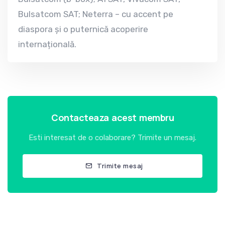
Bulsatcom SAT; Neterra – cu accent pe
diaspora și o puternică acoperire
internațională.
Contacteaza acest membru
Esti interesat de o colaborare? Trimite un mesaj.
Trimite mesaj