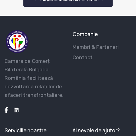
Companie
Membri & Parteneri
Contact
Camera de Comerț
Bilaterală Bulgaria
România facilitează
dezvoltarea relațiilor de
afaceri transfrontaliere.
Serviciile noastre
Ai nevoie de ajutor?