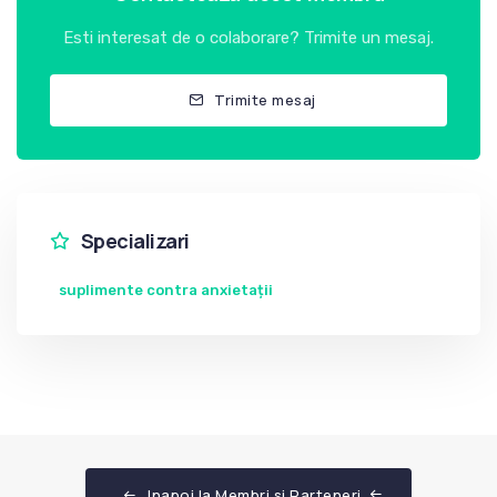
Esti interesat de o colaborare? Trimite un mesaj.
Trimite mesaj
Specializari
suplimente contra anxietații
Inapoi la Membri si Parteneri