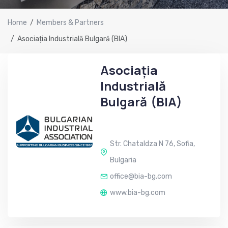
Home
Members & Partners
Asociația Industrială Bulgară (BIA)
Asociația
Industrială
Bulgară (BIA)
PARTENER STRATEGIC
Str. Chataldza N 76, Sofia,
Bulgaria
office@bia-bg.com
www.bia-bg.com